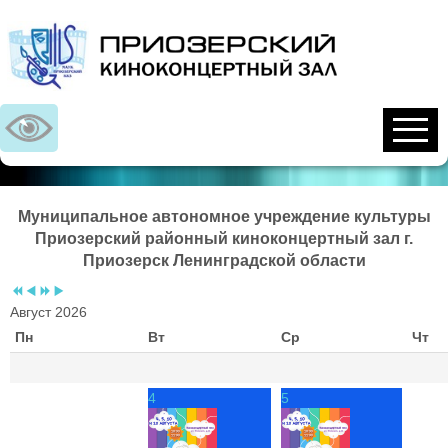
Предыдущий
Предыдущий
Следующий
Следующий
год
месяц
год
месяц
Муниципальное автономное учреждение культуры
Приозерский районный киноконцертный зал г.
Приозерск Ленинградской области
Август 2026
Пн
Вт
Ср
Чт
4
5