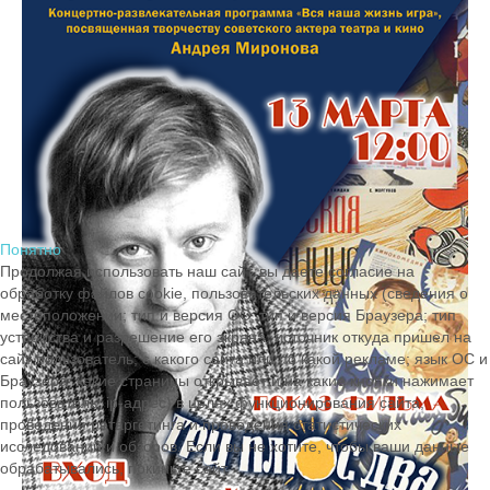
Понятно
Продолжая использовать наш сайт, вы даете согласие на
обработку файлов cookie, пользовательских данных (сведения о
местоположении; тип и версия ОС; тип и версия Браузера; тип
устройства и разрешение его экрана; источник откуда пришел на
сайт пользователь; с какого сайта или по какой рекламе; язык ОС и
Браузера; какие страницы открывает и на какие кнопки нажимает
пользователь; ip-адрес) в целях функционирования сайта,
проведения ретаргетинга и проведения статистических
исследований и обзоров. Если вы не хотите, чтобы ваши данные
обрабатывались, покиньте сайт.