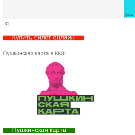
стор
12:00
Дата 
31
Купить билет онлайн
Пушкинская карта в ККЗ!
Пушкинская карта