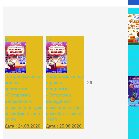
Дата 
27
24
25
Маст
"Под
Чебу
росси
10:30
Театрализованная
Театрализованная
игровая
игровая
26
программа
программа
«Осторожно,
«Осторожно,
Беладонна!»,
Беладонна!»,
посвященная Дню
посвященная Дню
МУЛ
российского кино
российского кино
пере
10:30
10:30
полн
Дата :
24.08.2026
Дата :
25.08.2026
муль
"Лунт