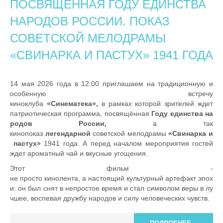
ПОСВЯЩЁННАЯ ГОДУ ЕДИНСТВА
НАРОДОВ РОССИИ. ПОКАЗ
СОВЕТСКОЙ МЕЛОДРАМЫ
«СВИНАРКА И ПАСТУХ» 1941 ГОДА
14 мая 2026 года в 12:00 приглашаем на традиционную и
особенную встречу
киноклуба
«Синематека»,
в
рамках
которой зрителей ждет
патриотическая
программа,
посвящённая
Году
единства
на
родов
России,
а так
кинопоказ
легендарной
советской
мелодрамы
«Свинарка
и
пастух»
1941 года. А перед началом мероприятия гостей
ждет ароматный чай и вкусные угощения.
Этот
фильм
-
не
просто
кинолента,
а
настоящий
культурный
артефакт
эпох
и:
он
был
снят
в
непростое
время
и
стал
символом
веры
в
лу
чшее,
воспевая
дружбу
народов
и
силу
человеческих
чувств.