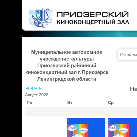
Предыдущий
Предыдущий
Следующий
Следующий
год
месяц
год
месяц
Муниципальное автономное
Вы здес
учреждение культуры
Приозерский районный
киноконцертный зал г. Приозерск
Ленинградской области
Не
Август 2026
Пн
Вт
Ср
4
5