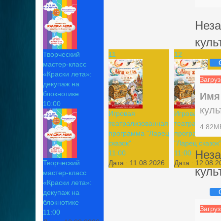
Неза
куль
Творческий
11
12
мастер-класс
«Краски лета»:
Загруз
декупаж на
блокнотике
Имя
10:00
куль
Игровая
Игровая
театрализованная
театрализова
4.82M
программа "Ларец
программа
сказок"
"Ларец сказок
Неза
11:00
11:00
Творческий
Дата :
11.08.2026
Дата :
12.08.2
куль
мастер-класс
«Краски лета»:
декупаж на
блокнотике
Загруз
11:00