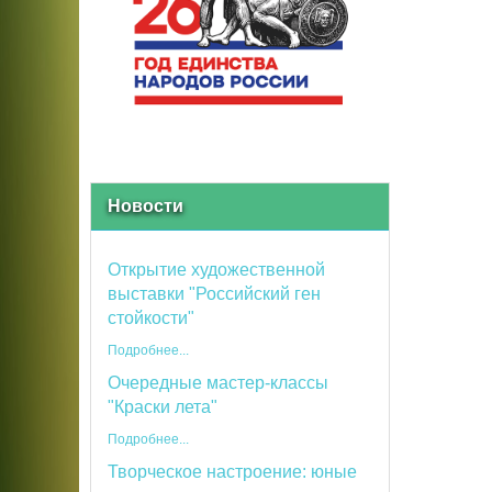
Новости
Открытие художественной
выставки "Российский ген
стойкости"
Подробнее...
Очередные мастер-классы
"Краски лета"
Подробнее...
Творческое настроение: юные