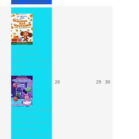
Дата :
20.08.2026
27
Мастер-класс
"Подарок для
Чебурашки" в День
российского кино
10:30
28
29
30
МУЛЬТВИКТОРИНА
перед показом
полнометражного
мультфильма
"Лунтик. Обратная