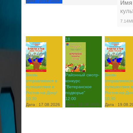
Дата :
10.08.2026
Имя
куль
7.14M
17
18
19
Вновь
Районный смотр-
Вновь
отправляемся в
конкурс
отправляемся
путешествие в
"Ветеранское
путешествие в
Ростов-на-Дону!
подворье"
Ростов-на-Дон
10:30
12:00
10:30
Дата :
17.08.2026
Дата :
18.08.2026
Дата :
19.08.2