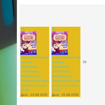
24
25
Театрализованная
Театрализованная
игровая
игровая
26
программа
программа
«Осторожно,
«Осторожно,
Беладонна!»,
Беладонна!»,
посвященная Дню
посвященная Дню
российского кино
российского кино
10:30
10:30
Дата :
24.08.2026
Дата :
25.08.2026