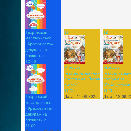
Творческий
11
12
мастер-класс
«Краски лета»:
декупаж на
блокнотике
10:00
Игровая
Игровая
театрализованная
театрализова
программа "Ларец
программа
сказок"
"Ларец сказок
11:00
11:00
Творческий
Дата :
11.08.2026
Дата :
12.08.2
мастер-класс
«Краски лета»:
декупаж на
блокнотике
11:00