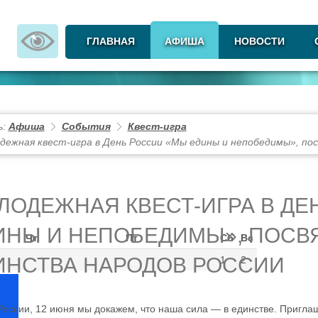
ГЛАВНАЯ
АФИША
НОВОСТИ
ь:
Афиша
События
Квест-игра
дежная квест-игра в День России «Мы едины и непобедимы», по
ЛОДЕЖНАЯ КВЕСТ-ИГРА В ДЕ
ИНЫ И НЕПОБЕДИМЫ», ПОСВ
Чт
Пт
Сб
Вс
ИНСТВА НАРОДОВ РОССИИ
1
2
России, 12 июня мы докажем, что наша сила — в единстве. Пригла