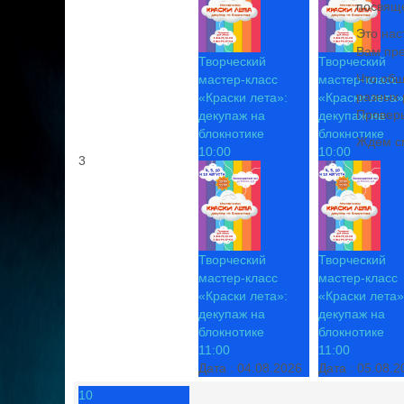
посвяще
Это нас
Вам пре
Творческий
Творческий
Что общ
мастер-класс
мастер-класс
разных
«Краски лета»:
«Краски лета»
Проверь
декупаж на
декупаж на
блокнотике
блокнотике
Ждем см
10:00
10:00
3
Творческий
Творческий
мастер-класс
мастер-класс
«Краски лета»:
«Краски лета»
декупаж на
декупаж на
блокнотике
блокнотике
11:00
11:00
Дата :
04.08.2026
Дата :
05.08.2
10