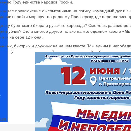
нную Году единства народов России.
тоящее приключение с испытаниями на логику, командный дух и з
дстоит пройти маршрут по родному Приозерску, где переплелись т
его у бурятского ёхора и русского хоровода? Сможешь расшифро
 республик?
Это и многое другое только на молодежном квесте
«Мы
:
 это на себе 12 июня.
елых, быстрых и дружных на нашем квесте “Мы едины и непобеди
6
7
8
9
:
026