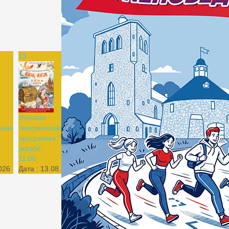
13
14
15
16
Игровая
Игровая
нная
театрализованная
театрализованная
программа "Ларец
программа "Ларец
"
сказок"
сказок"
11:00
00:00
026
Дата :
13.08.2026
Дата :
14.08.2026