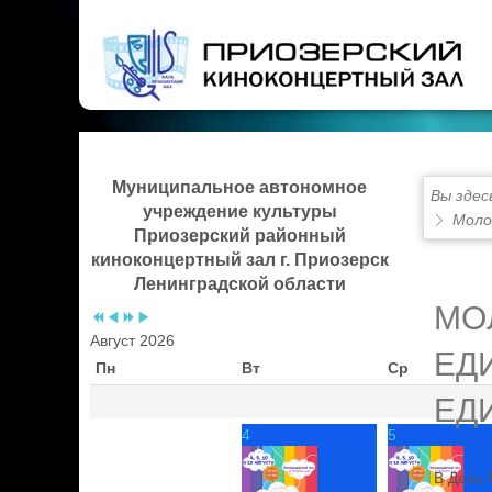
Предыдущий
Предыдущий
Следующий
Следующий
год
месяц
год
месяц
Муниципальное автономное
Вы здес
учреждение культуры
Моло
Приозерский районный
киноконцертный зал г. Приозерск
Ленинградской области
МО
Август 2026
ЕД
Пн
Вт
Ср
ЕД
4
5
В День 