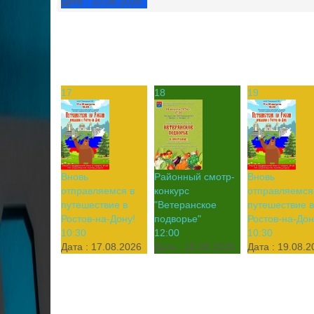
Дата :
10.08.2026
17
18
19
Вновь
Районный смотр-
Вновь
отправляемся в
конкурс
отправляемся
путешествие в
"Ветеранское
путешествие в
Ростов-на-Дону!
подворье"
Ростов-на-Дон
10:30
12:00
10:30
Дата :
17.08.2026
Дата :
18.08.2026
Дата :
19.08.2