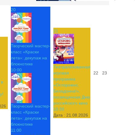
20
21
Творческий мастер-
класс «Краски
лета»: декупаж на
блокнотике
Театрализованная
10:00
игровая
22
23
программа
 в
«Осторожно,
Беладонна!»,
у!
посвященная Дню
российского кино
026
Творческий мастер-
10:30
класс «Краски
Дата :
21.08.2026
лета»: декупаж на
блокнотике
11:00