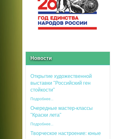
Новости
Открытие художественной
выставки "Российский ген
стойкости"
Подробнее...
Очередные мастер-классы
"Краски лета"
Подробнее...
Творческое настроение: юные