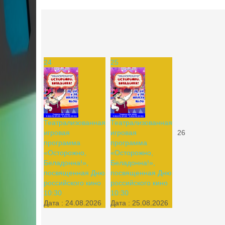
24
25
Театрализованная
Театрализованная
игровая
игровая
26
программа
программа
«Осторожно,
«Осторожно,
Беладонна!»,
Беладонна!»,
посвященная Дню
посвященная Дню
российского кино
российского кино
10:30
10:30
Дата :
24.08.2026
Дата :
25.08.2026