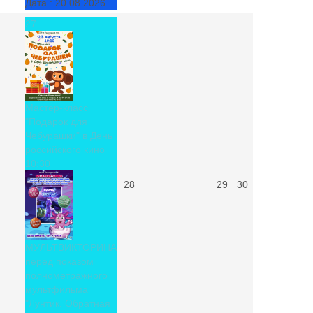
Дата :
20.08.2026
27
Мастер-класс
"Подарок для
Чебурашки" в День
российского кино
10:30
28
29
30
МУЛЬТВИКТОРИНА
перед показом
полнометражного
мультфильма
"Лунтик. Обратная