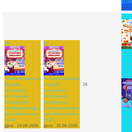
11:00
Дата 
27
24
25
Маст
"Под
Чебу
росси
10:30
Театрализованная
Театрализованная
игровая
игровая
26
программа
программа
«Осторожно,
«Осторожно,
Беладонна!»,
Беладонна!»,
посвященная Дню
посвященная Дню
МУЛ
российского кино
российского кино
пере
10:30
10:30
полн
Дата :
24.08.2026
Дата :
25.08.2026
муль