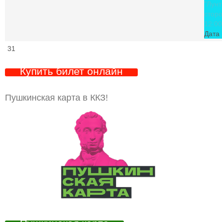
"Лунт
стор
12:00
Дата 
31
Купить билет онлайн
Пушкинская карта в ККЗ!