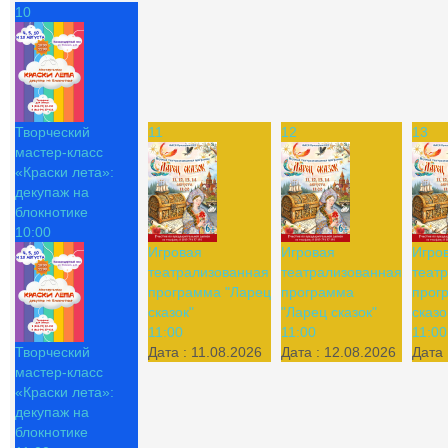
10
Творческий
11
12
13
мастер-класс
«Краски лета»:
декупаж на
блокнотике
10:00
Игровая
Игровая
Игро
театрализованная
театрализованная
теат
программа "Ларец
программа
прог
сказок"
"Ларец сказок"
сказо
11:00
11:00
11:00
Творческий
Дата :
11.08.2026
Дата :
12.08.2026
Дата 
мастер-класс
«Краски лета»:
декупаж на
блокнотике