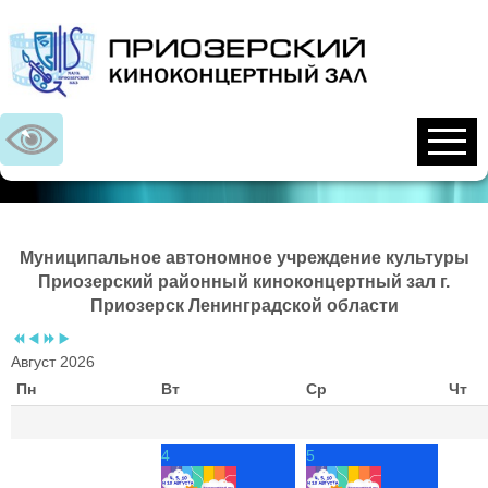
Предыдущий
Предыдущий
Следующий
Следующий
год
месяц
год
месяц
Муниципальное автономное учреждение культуры
Приозерский районный киноконцертный зал г.
Приозерск Ленинградской области
Август 2026
Пн
Вт
Ср
Чт
4
5