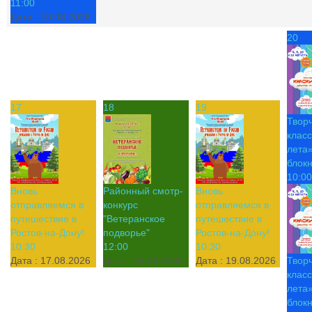
11:00
Дата :
10.08.2026
20
17
18
19
Твор
класс
лета»
блок
10:00
Вновь
Районный смотр-
Вновь
отправляемся в
конкурс
отправляемся в
путешествие в
"Ветеранское
путешествие в
Ростов-на-Дону!
подворье"
Ростов-на-Дону!
10:30
12:00
10:30
Дата :
17.08.2026
Дата :
18.08.2026
Дата :
19.08.2026
Твор
класс
лета»
блок